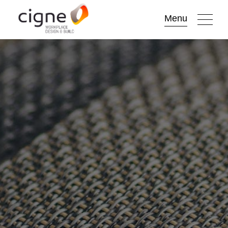
Go to
Menu
main
content