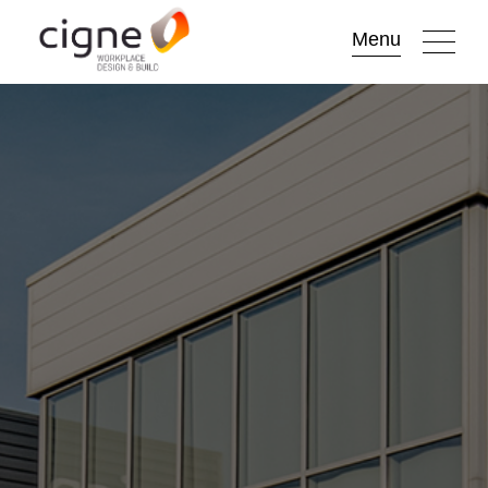
Go to
Menu
main
content