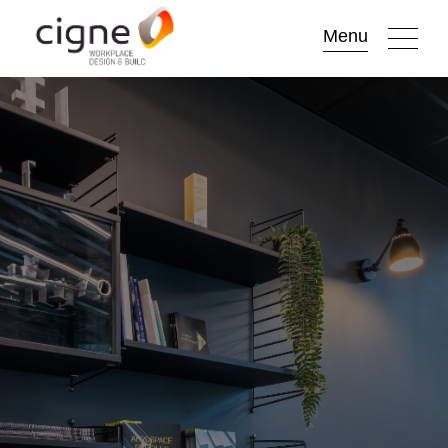
Go to
Menu
main
content