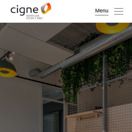
Go to
Menu
main
content