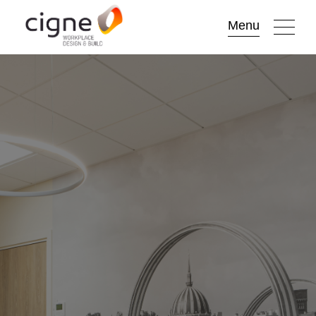
Go to
Menu
main
content