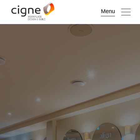
Go to
Menu
main
content