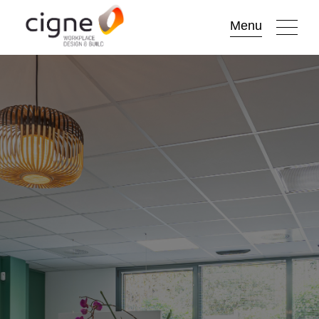
Go to
Menu
main
content